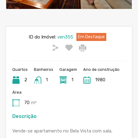
ID do Imóvel:
ven355
Em Destaque
Quartos
Banheiros
Garagem
Ano de construção
2
1
1
1980
Área
70
m²
Descrição
Vende-se apartamento no Bela Vista com sala,