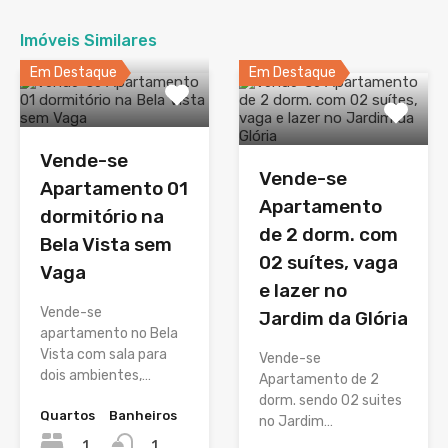
Imóveis Similares
Em Destaque
Em Destaque
Vende-se
Vende-se
Apartamento 01
Apartamento
dormitório na
de 2 dorm. com
Bela Vista sem
02 suítes, vaga
Vaga
e lazer no
Vende-se
Jardim da Glória
apartamento no Bela
Vista com sala para
Vende-se
dois ambientes,…
Apartamento de 2
dorm. sendo 02 suites
Quartos
Banheiros
no Jardim…
1
1