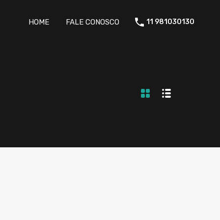
HOME
FALE CONOSCO
11 981030130