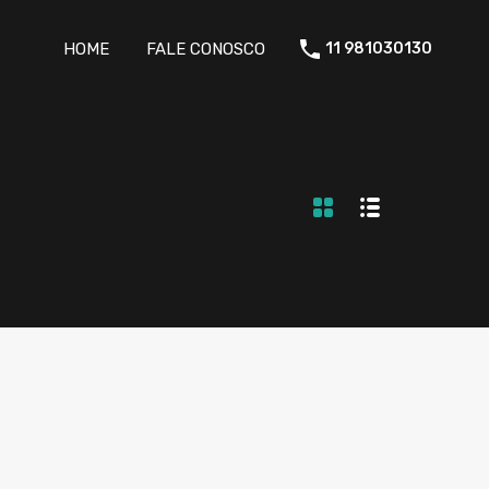
HOME
FALE CONOSCO
11 981030130